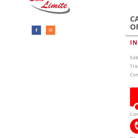
C
O
I
So
Tra
Con
Com
ou