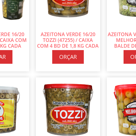
RDE 16/20
AZEITONA VERDE 16/20
AZEITONA 
 CAIXA COM
TOZZI (47255) / CAIXA
MELHOR
8 KG CADA
COM 4 BD DE 1,8 KG CADA
BALDE D
AR
ORÇAR
O