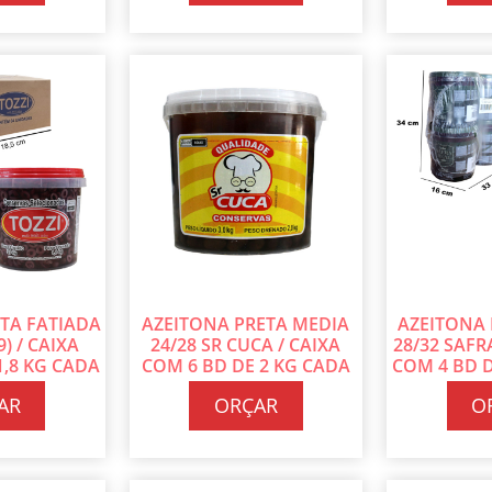
TA FATIADA
AZEITONA PRETA MEDIA
AZEITONA
9) / CAIXA
24/28 SR CUCA / CAIXA
28/32 SAFR
1,8 KG CADA
COM 6 BD DE 2 KG CADA
COM 4 BD D
AR
ORÇAR
O