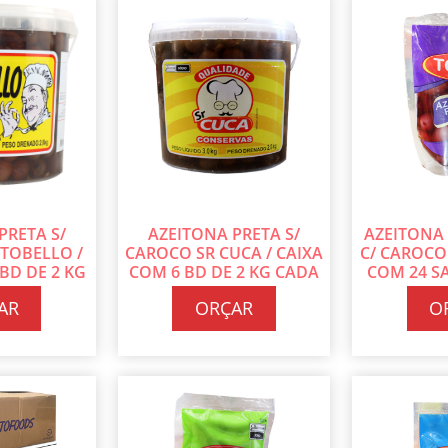
PRETA S/
AZEITONA PRETA S/
AZEITONA
TOBELLO /
CAROCO SR CUCA / CAIXA
C/ CAROCO 
BD DE 2 KG
COM 6 BD DE 2 KG CADA
COM 24 S
DA
C
AR
ORÇAR
O