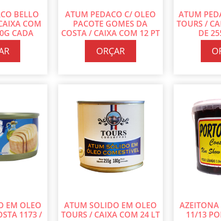
CO BELLO
ATUM PEDACO C/ OLEO
ATUM PED
CAIXA COM
PACOTE GOMES DA
TOURS / CA
00G CADA
COSTA / CAIXA COM 12 PT
DE 2
DE 500G CADA
AR
ORÇAR
O
O EM OLEO
ATUM SOLIDO EM OLEO
AZEITONA
STA 1173 /
TOURS / CAIXA COM 24 LT
11/13 P