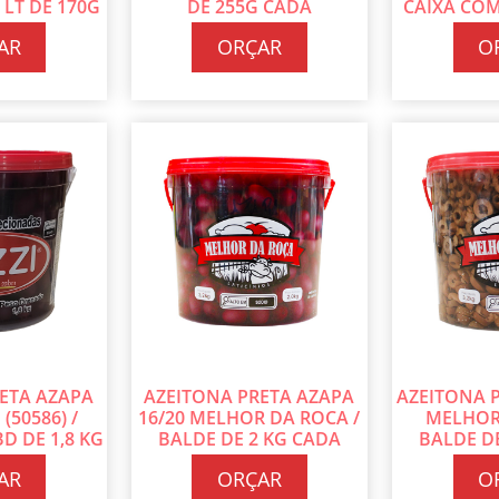
 LT DE 170G
DE 255G CADA
CAIXA COM
DA
C
AR
ORÇAR
O
ETA AZAPA
AZEITONA PRETA AZAPA
AZEITONA 
 (50586) /
16/20 MELHOR DA ROCA /
MELHOR
D DE 1,8 KG
BALDE DE 2 KG CADA
BALDE D
DA
AR
ORÇAR
O