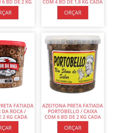
 6 BD DE 2 KG
COM 4 BD DE 1,8 KG CADA
ADA
RÇAR
ORÇAR
PRETA FATIADA
AZEITONA PRETA FATIADA
 DA ROCA /
PORTOBELLO / CAIXA
E 2 KG CADA
COM 6 BD DE 2 KG CADA
RÇAR
ORÇAR