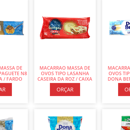
MASSA DE
MACARRAO MASSA DE
MACARRA
PAGUETE N8
OVOS TIPO LASANHA
OVOS TI
 / FARDO
CASEIRA DA ROZ / CAIXA
DONA BE
 500G CADA
COM 3 DISPLAY COM 12
COM 24 PT
AR
ORÇAR
O
UN DE 200G CADA