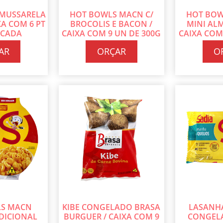
 MUSSARELA
HOT BOWLS MACN C/
HOT BOW
XA COM 6 PT
BROCOLIS E BACON /
MINI AL
 CADA
CAIXA COM 9 UN DE 300G
CAIXA COM
CADA
C
AR
ORÇAR
O
LS MACN
KIBE CONGELADO BRASA
LASANHA
DICIONAL
BURGUER / CAIXA COM 9
CONGELA