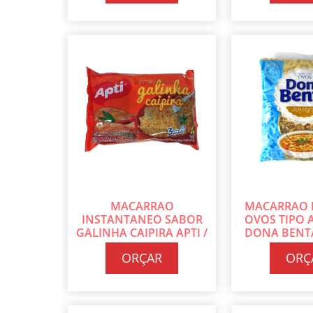
MACARRAO
MACARRAO 
INSTANTANEO SABOR
OVOS TIPO 
GALINHA CAIPIRA APTI /
DONA BENTA
CAIXA COM 50 UN DE 70G
COM 24 PT DE
ORÇAR
ORÇ
CADA