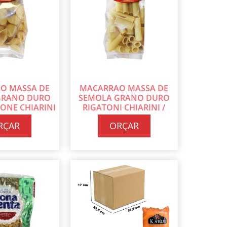
O MASSA DE
MACARRAO MASSA DE
GRANO DURO
SEMOLA GRANO DURO
ONE CHIARINI
RIGATONI CHIARINI /
COM 20 PT DE
CAIXA COM 20 PT DE 400G
RÇAR
ORÇAR
G CADA
CADA