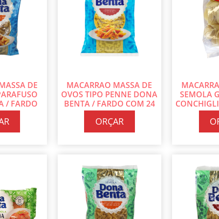
MASSA DE
MACARRAO MASSA DE
MACARRA
PARAFUSO
OVOS TIPO PENNE DONA
SEMOLA 
 / FARDO
BENTA / FARDO COM 24
CONCHIGLI
 500G CADA
PT DE 500G CADA
/ CAIXA 
AR
ORÇAR
O
400