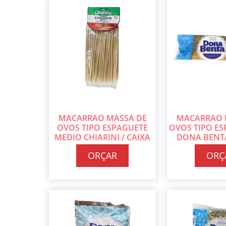
MACARRAO MASSA DE
MACARRAO 
OVOS TIPO ESPAGUETE
OVOS TIPO ES
MEDIO CHIARINI / CAIXA
DONA BENTA
COM 32 PT DE 500G CADA
COM 24 PT DE
ORÇAR
ORÇ