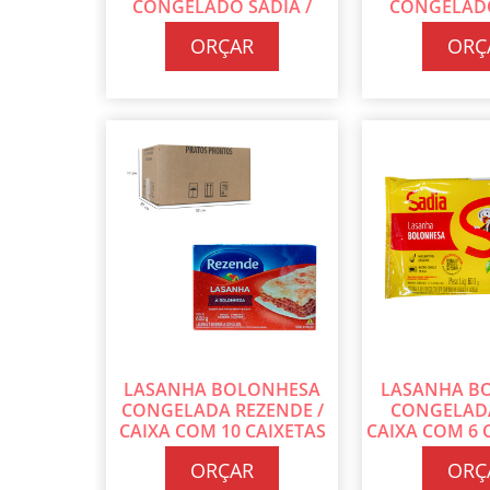
CONGELADO SADIA /
CONGELADO
CAIXA COM 9 UN DE 300G
CAIXA COM 9 
ORÇAR
ORÇ
CADA
CA
LASANHA BOLONHESA
LASANHA B
CONGELADA REZENDE /
CONGELADA
CAIXA COM 10 CAIXETAS
CAIXA COM 6 
DE 600G CADA
600G 
ORÇAR
ORÇ