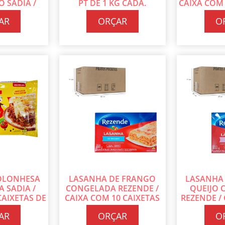
 SADIA /
PT DE 1 KG CADA.
CAIXA COM 
UN DE 300G
600
AR
ORÇAR
O
DA
OLONHESA
LASANHA DE FRANGO
LASANHA
 SADIA /
CONGELADA REZENDE /
QUEIJO
CAIXETAS DE
CAIXA COM 10 CAIXETAS
REZENDE /
CADA
DE 600G CADA
CAIXETAS 
AR
ORÇAR
O