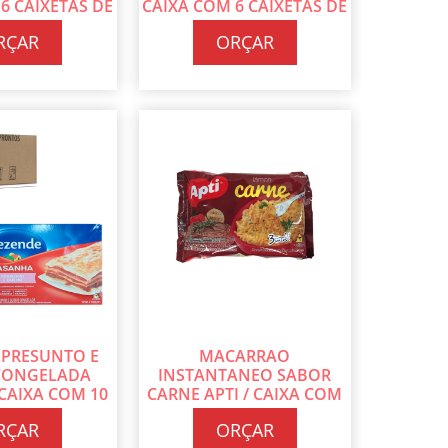
6 CAIXETAS DE
CAIXA COM 6 CAIXETAS DE
G CADA
600G CADA
RÇAR
ORÇAR
 PRESUNTO E
MACARRAO
 CONGELADA
INSTANTANEO SABOR
 CAIXA COM 10
CARNE APTI / CAIXA COM
DE 600G CADA
50 UN DE 70G CADA
RÇAR
ORÇAR