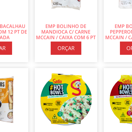
 BACALHAU
EMP BOLINHO DE
EMP B
OM 12 PT DE
MANDIOCA C/ CARNE
PEPPERON
CADA
MCCAIN / CAIXA COM 6 PT
MCCAIN / C
DE 1,05 KG CADA
DE 1,0
AR
ORÇAR
O