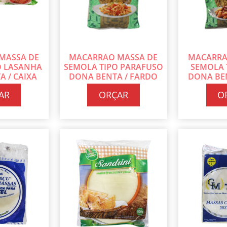
MASSA DE
MACARRAO MASSA DE
MACARRA
O LASANHA
SEMOLA TIPO PARAFUSO
SEMOLA 
 / CAIXA
DONA BENTA / FARDO
DONA BE
YS DE 12 UN
COM 24 PT DE 500G CADA
COM 24 PT
AR
ORÇAR
O
 CADA