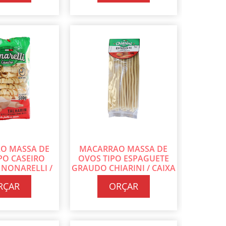
O MASSA DE
MACARRAO MASSA DE
PO CASEIRO
OVOS TIPO ESPAGUETE
 NONARELLI /
GRAUDO CHIARINI / CAIXA
30 PT DE 500G
COM 32 PT DE 500G CADA
RÇAR
ORÇAR
ADA