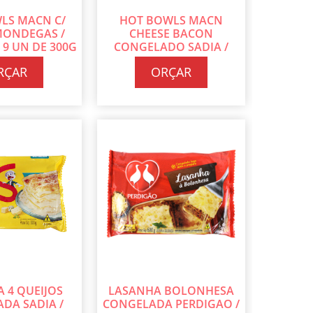
LS MACN C/
HOT BOWLS MACN
MONDEGAS /
CHEESE BACON
 9 UN DE 300G
CONGELADO SADIA /
ADA
CAIXA COM 9 UN DE 300G
RÇAR
ORÇAR
CADA
 4 QUEIJOS
LASANHA BOLONHESA
DA SADIA /
CONGELADA PERDIGAO /