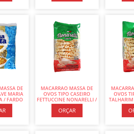
MASSA DE
MACARRAO MASSA DE
MACARRA
AVE MARIA
OVOS TIPO CASEIRO
OVOS TI
 / FARDO
FETTUCCINE NONARELLI /
TALHARIM
 500G CADA
CAIXA COM 30 PT DE 500G
CAIXA COM 
AR
ORÇAR
O
CADA
C